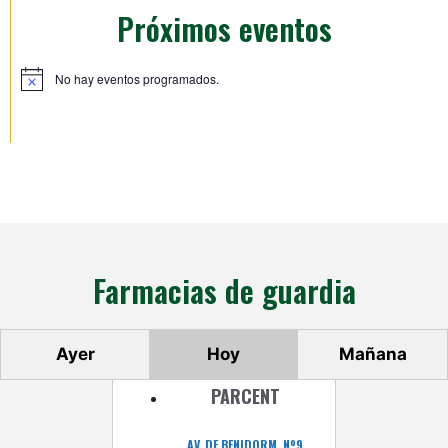
Próximos eventos
No hay eventos programados.
A
v
i
s
o
Farmacias de guardia
Ayer
Hoy
Mañana
PARCENT
AV. DE BENIDORM, Nº9