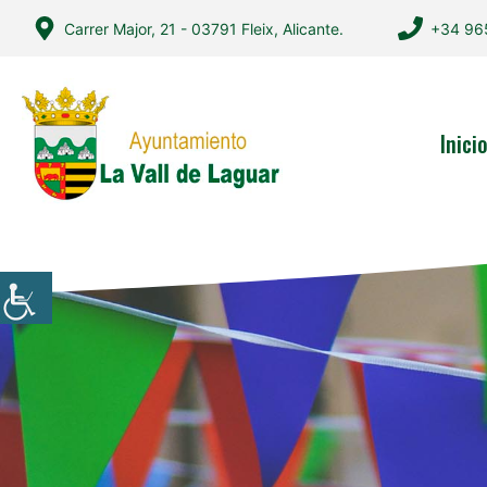
Saltar
Carrer Major, 21 - 03791 Fleix, Alicante.
+34 96
al
contenido
Inici