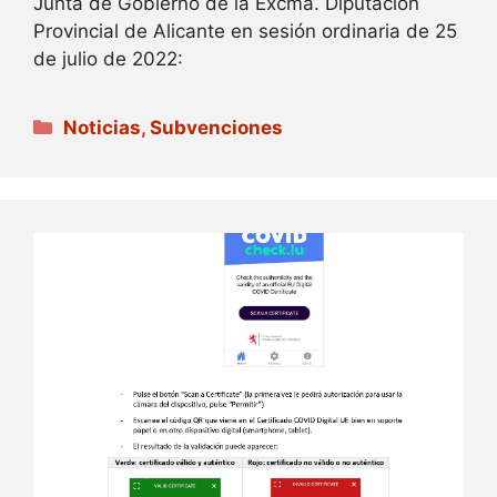
Junta de Gobierno de la Excma. Diputación
Provincial de Alicante en sesión ordinaria de 25
de julio de 2022:
Categorías
Noticias
,
Subvenciones