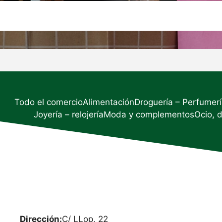
Todo el comercio
Alimentación
Droguería – Perfumer
Joyería – relojería
Moda y complementos
Ocio, 
Dirección:
C/ LLop, 22