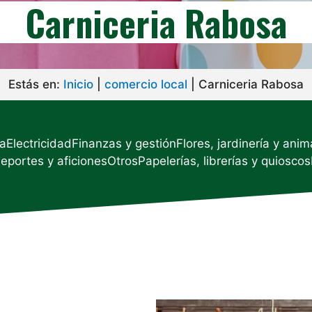
Carniceria Rabosa
Estás en:
Inicio
|
comercio local
|
Carniceria Rabosa
ía
Electricidad
Finanzas y gestión
Flores, jardinería y anim
deportes y aficiones
Otros
Papelerías, librerías y quioscos