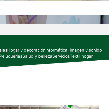
ales
Hogar y decoración
Informática, imagen y sonido
Peluquerias
Salud y belleza
Servicios
Textil hogar