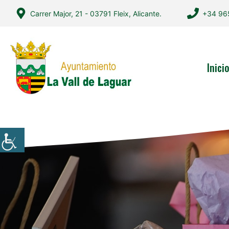
Saltar
Carrer Major, 21 - 03791 Fleix, Alicante.
+34 96
al
contenido
Inici