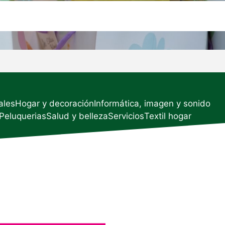
ales
Hogar y decoración
Informática, imagen y sonido
Peluquerias
Salud y belleza
Servicios
Textil hogar