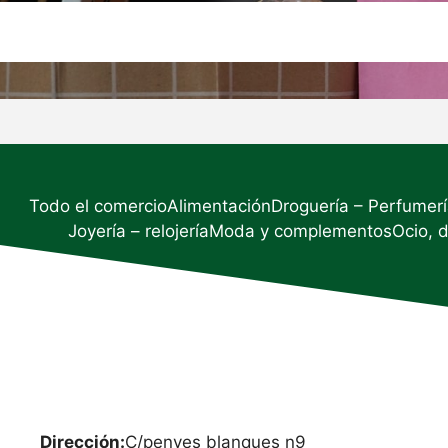
Todo el comercio
Alimentación
Droguería – Perfumer
Joyería – relojería
Moda y complementos
Ocio, 
Dirección:
C/penyes blanques n9