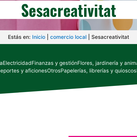
Sesacreativitat
Estás en:
Inicio
|
comercio local
|
Sesacreativitat
ía
Electricidad
Finanzas y gestión
Flores, jardinería y anim
deportes y aficiones
Otros
Papelerías, librerías y quioscos