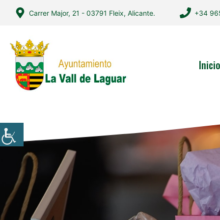
Saltar
Carrer Major, 21 - 03791 Fleix, Alicante.
+34 96
al
contenido
Inici