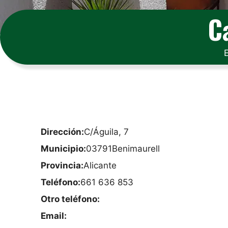
C
Dirección:
C/Águila, 7
Municipio:
03791
Benimaurell
Provincia:
Alicante
Teléfono:
661 636 853
Otro teléfono:
Email: