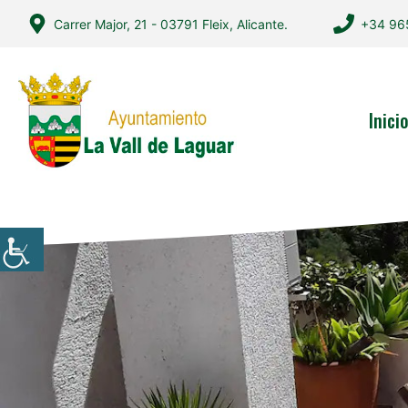
Saltar
Carrer Major, 21 - 03791 Fleix, Alicante.
+34 96
al
contenido
Inici