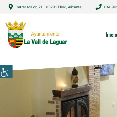
Saltar
Carrer Major, 21 - 03791 Fleix, Alicante.
+34 96
al
contenido
Inici