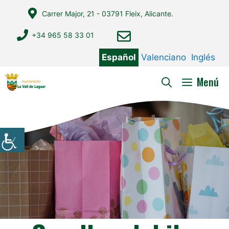
Saltar
Carrer Major, 21 - 03791 Fleix, Alicante.
al
contenido
+34 965 58 33 01
Español
Valenciano
Inglés
Menú