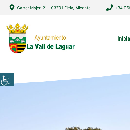
Saltar
Carrer Major, 21 - 03791 Fleix, Alicante.
+34 96
al
contenido
Inici