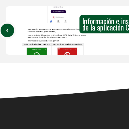
Información e in
de la aplicación