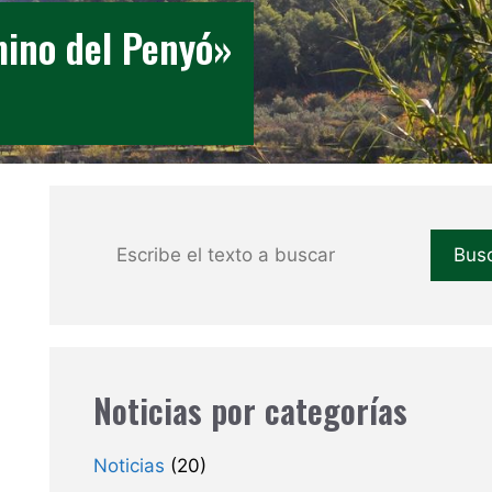
mino del Penyó»
Buscar
Bus
Noticias por categorías
Noticias
(20)