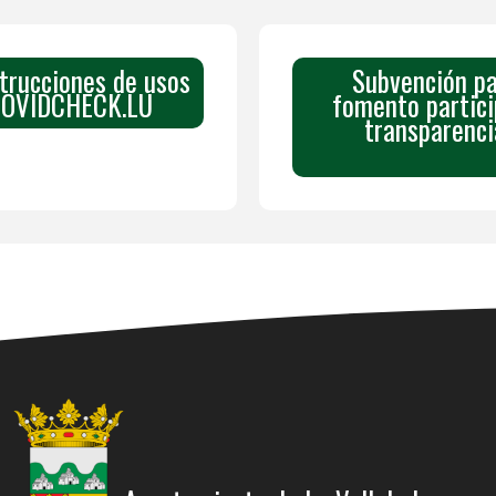
strucciones de usos
Subvención pa
 COVIDCHECK.LU
fomento partici
transparenci