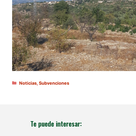
Categorías
Noticias
,
Subvenciones
Te puede interesar: